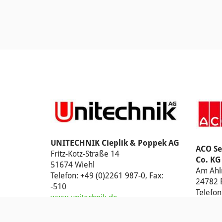
UNITECHNIK Cieplik & Poppek AG
ACO S
Fritz-Kotz-Straße 14
Co. KG
51674 Wiehl
Am Ahl
Telefon: +49 (0)2261 987-0, Fax:
24782 
-510
Telefon
www.unitechnik.de
www.a