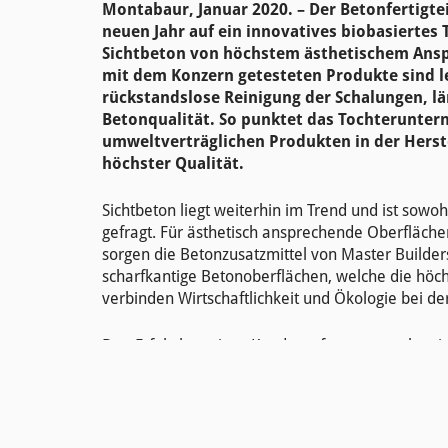
Montabaur, Januar 2020. – Der Betonfertigte
neuen Jahr auf ein innovatives biobasiertes
Sichtbeton von höchstem ästhetischem Ansp
mit dem Konzern getesteten Produkte sind l
rückstandslose Reinigung der Schalungen, l
Betonqualität. So punktet das Tochterunte
umweltverträglichen Produkten in der Herst
höchster Qualität.
Sichtbeton liegt weiterhin im Trend und ist sow
gefragt. Für ästhetisch ansprechende Oberfläche
sorgen die Betonzusatzmittel von Master Builders
scharfkantige Betonoberflächen, welche die höch
verbinden Wirtschaftlichkeit und Ökologie bei der
Den Erfolg beweisen Kundenreferenzen weltweit:
Montabaur legt größten Wert auf Ästhetik und Na
Firmengruppe und sowohl exklusiver Zulieferer
freien Markt aktiv: „Bei den Betonelementen ist 
erklärt Geschäftsführer Sascha Ströder. Der Ku