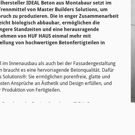
ilhersteller IDEAL Beton aus Montabaur setzt im
 Trennmittel von Master Builders Solutions, um
ruch zu produzieren. Die in enger Zusammenarbeit
eicht biologisch abbaubar, ermöglichen die
ängere Standzeiten und eine herausragende
rnehmen von HUF HAUS einmal mehr mit
ellung von hochwertigen Betonfertigteilen in
ohl im Innenausbau als auch bei der Fassadengestaltung
n braucht es eine hervorragende Betonqualität. Dafür
 Solutions®: Sie ermöglichen porenfreie, glatte und
sten Ansprüche an Ästhetik und Design erfüllen, und
 Produktion von Fertigteilen.
 Der deutsche Fertigteilproduzent IDEAL Beton aus
chhaltigkeit. Das Unternehmen ist Teil der HUF
I
 für die bekannten HUF Fachwerkhäuser als auch auf dem
W
es wichtig, dass wir eine tadellose Oberfläche haben“,
ndenanspruch sei hoch und der Sichtbeton müsse