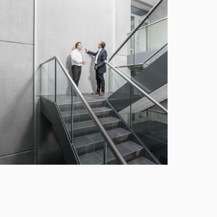
DEAL Beton Geschäftsführer Sascha Ströder legt
ert auf höchste Ästhetik mit grünem Anspruch.